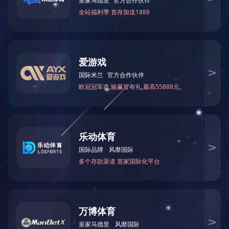
产品描述
国标截止阀的启闭件是圆柱形的阀瓣，密封面呈平面或锥面，阀瓣
沿流体的中心线作直线运动。国标截止阀只适用于全开和全关，一
般不用来调节流量，定做时允许作调节和节流。
1、
结构简单，制造和维修比较方便