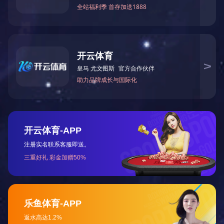
2、
工作行程小，启闭时间短
3、
密封性好，密封面间磨擦力小，寿命较长
设计标准
设计规范：
GB/T 12235
结构长度：
GB/T 12221
法兰连接：
JB/T 79
试验与检验：
JB/T 9002
产品范围
体材料
:
碳钢
,
不锈钢
口径
:1/2"~12"(DN15~DN300)
连接方式
:RF
法兰
压力范围
:PN16~PN40
工作温度
:-46
℃
- +200
℃