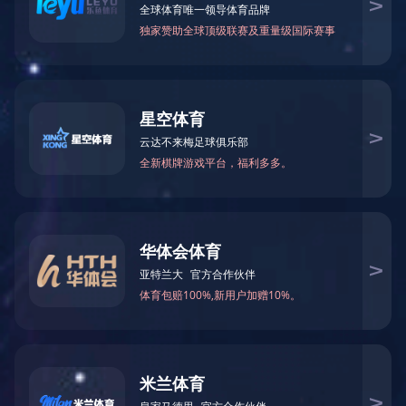
18066444555
Please call:
服务中心
开云(中
下载中心
国)
分享我们：