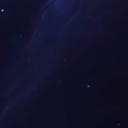
电子邮件
18066444555@163.com
或使用以下询盘表格。我们的销售代表将在