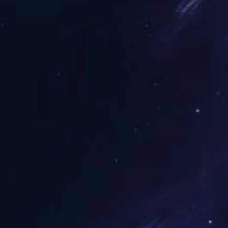
设计规范：
HG/T21637
结构长度：
GB/12221
法兰标准：
JB/79
试验与检验：
JB/9092
产品标识：
GB/12220
产品范围
材料
:WCB CF8 CF8M
口径
:1/2"~12"(DN15~DN300)
连接方式
:RF
压力范围
:PN16~PN40
工作温度
:-46
℃
- +450
℃
咨询