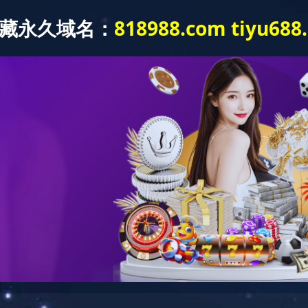
首页
关于我们
产品中心
生产设备
应用领域