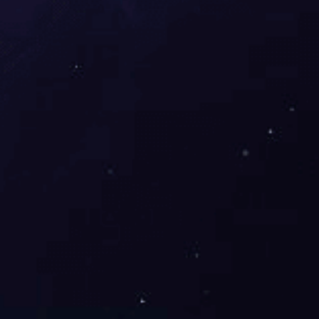
24小时内联系您。感谢您对我们的产品感兴趣。