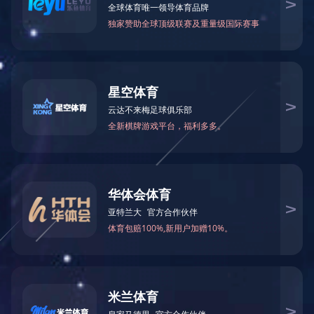
18066444555
Please call:
服务中心
开云(中
下载中心
国)
分享我们：