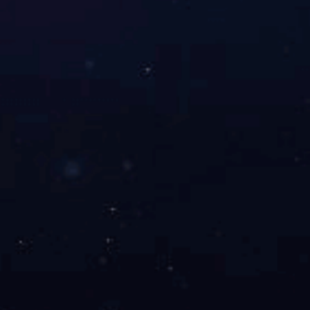
关于远大
开云(中国)
公司简介
电话: 18066444555
生产设备
邮箱:
18066444555@163.com
荣誉资质
地址：浙江温州市龙湾区滨海四道十
新闻动态
路459号
服务中心
开云(中国)
产品中心
气动球阀系列
电动球阀
开云官方站在线登入
螺纹球阀系列
螺纹闸截止系列
法兰球阀系列