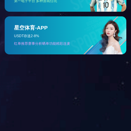
Y型过滤器
Y-过滤器2
国标法兰截
国标法兰截
止阀
止阀2